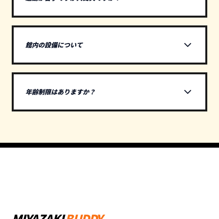
もちろん大丈夫です！体験に来られる方はほぼ全員が初心
者です。コーチが丁寧にサポートしますので、安心してご
参加ください。
館内の設備について
更衣室。レンタルラケット・シューズもありますので、手
ぶらでお越しいただけます。
年齢制限はありますか？
3歳から80代まで、幅広い年齢層の方が楽しまれていま
す。個々の体力に合わせてレッスンを行います。
MIYAZAKI
BUDDY